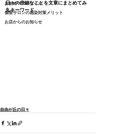
日々の些細なことを文章にまとめてみ
お勧めヘアスタイル
丸キーワード
個室サロンの感染対策メリット
お店からのお知らせ
自由が丘の日々