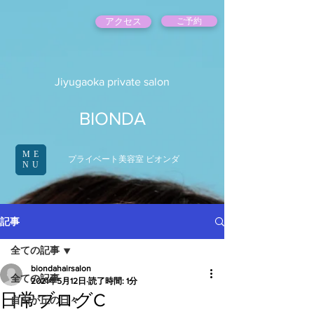
アクセス
ご予約
Jiyugaoka private salon
BIONDA
ME
プライベート美容室 ビオンダ
NU
記事
全ての記事
biondahairsalon
全ての記事
2021年5月12日
読了時間: 1分
日常ブログC
自由が丘の日々